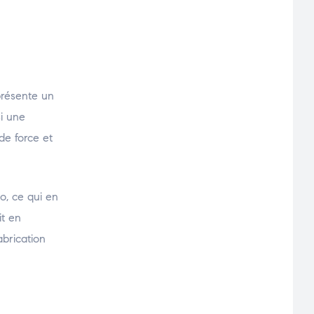
résente un
si une
de force et
o, ce qui en
it en
abrication