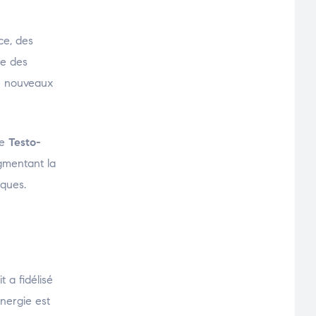
ce, des
le des
de nouveaux
le
Testo-
gmentant la
iques.
 a fidélisé
énergie est