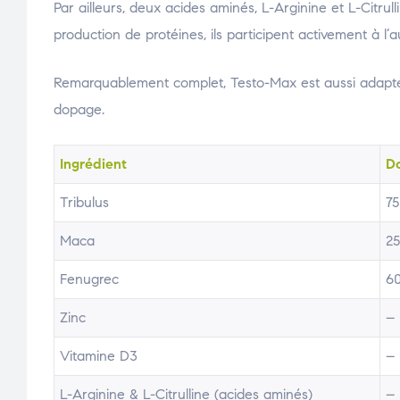
Par ailleurs, deux acides aminés, L-Arginine et L-Citru
production de protéines, ils participent activement à l
Remarquablement complet, Testo-Max est aussi adapté a
dopage.
Ingrédient
D
Tribulus
7
Maca
2
Fenugrec
6
Zinc
–
Vitamine D3
–
L-Arginine & L-Citrulline (acides aminés)
–