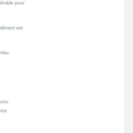
idérable pour
aliment est
ombo
nons
otre