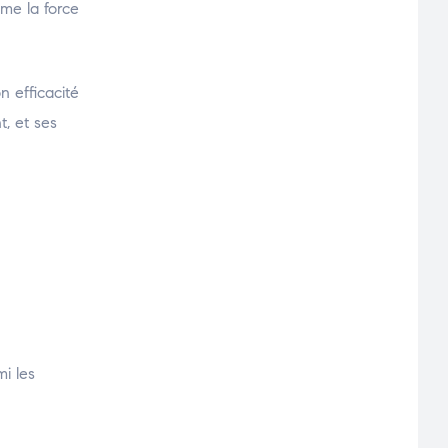
mme la force
n efficacité
, et ses
i les