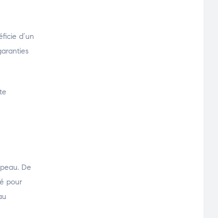
éficie d’un
garanties
te
a peau. De
té pour
au