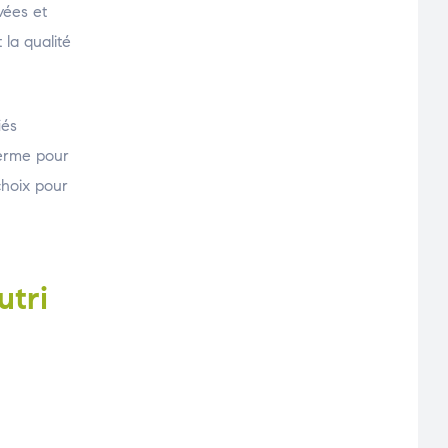
vées et
 la qualité
iés
 terme pour
choix pour
utri