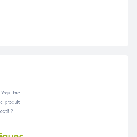
’équilibre
ce produit
atif ?
tiques