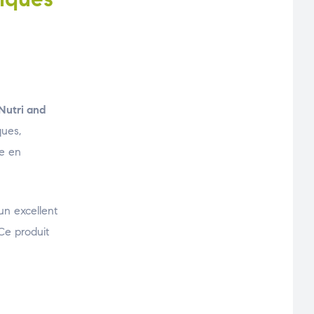
Nutri and
ques,
ce en
un excellent
 Ce produit