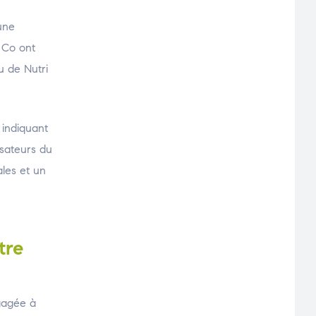
une
d Co ont
u de Nutri
 indiquant
isateurs du
ales et un
tre
ngagée à