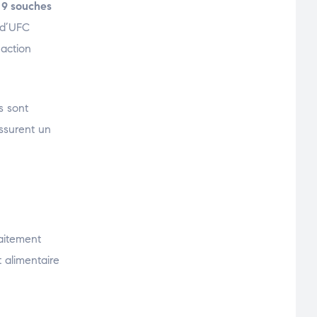
s
9 souches
 d’UFC
 action
s sont
assurent un
faitement
 alimentaire