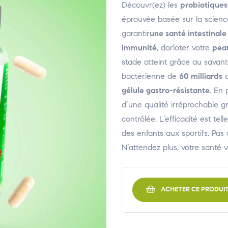
Découvr(ez) les
probiotiques
éprouvée basée sur la scienc
garantir
une santé intestinale
immunité
, dorloter votre
pea
stade atteint grâce au savant
bactérienne de
60 milliards
d
gélule gastro-résistante
. En 
d’une qualité irréprochable 
contrôlée. L’efficacité est t
des enfants aux sportifs. Pas d
N’attendez plus, votre santé v
ACHETER CE PRODUI