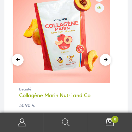
Beauté
Bea
Collagène Marin Nutri and Co
Cel
30,90
€
69
Acheter ce produit
Ach
0