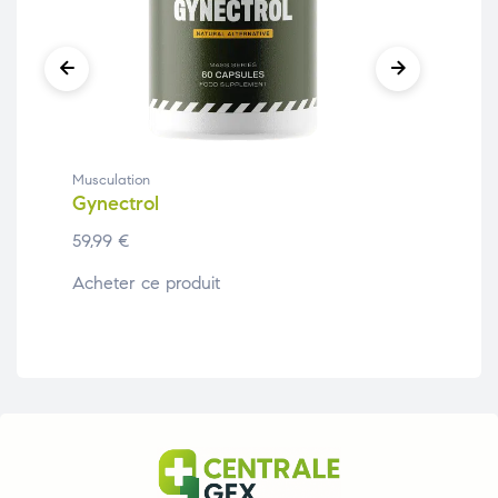
Musculation
Mus
Gynectrol
Wi
59,99
€
59,
Acheter ce produit
Ach