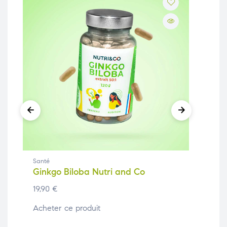
Santé
San
Ginkgo Biloba Nutri and Co
Po
Co
19,90
€
19,
Acheter ce produit
Ach