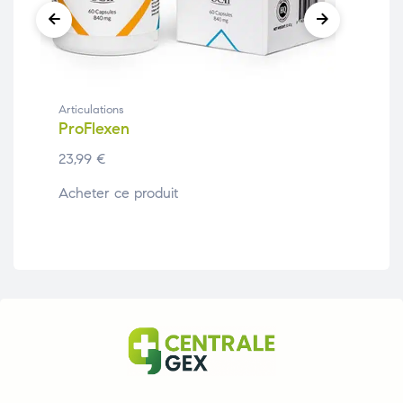
Articulations
Arti
ProFlexen
Fl
23,99
€
24,
Acheter ce produit
Ach