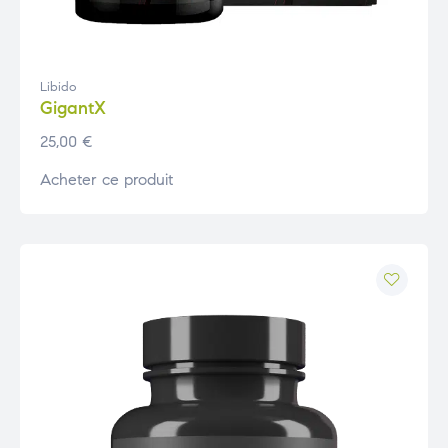
Libido
GigantX
25,00
€
Acheter ce produit